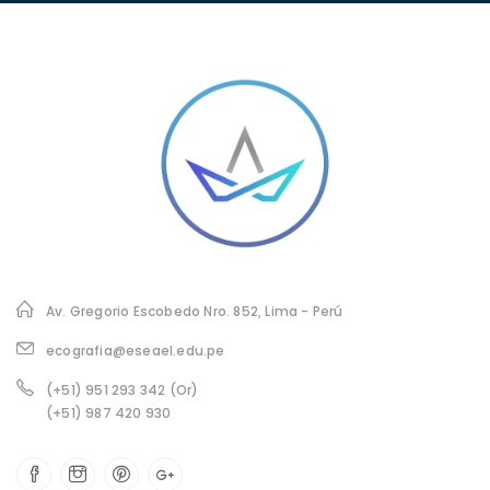
Av. Gregorio Escobedo Nro. 852, Lima - Perú
ecografia@eseael.edu.pe
(+51) 951 293 342 (Or)
(+51) 987 420 930