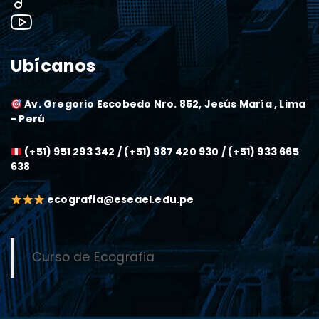
Ubícanos
Av. Gregorio Escobedo Nro. 852, Jesús María , Lima
- Perú
(+51) 951 293 342 / (+51) 987 420 930 / (+51) 933 665
638
ecografia@eseael.edu.pe
Curso de Ecografia