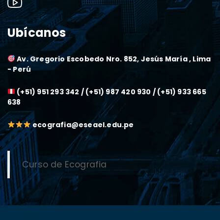
Ubícanos
Av. Gregorio Escobedo Nro. 852, Jesús María , Lima
- Perú
(+51) 951 293 342 / (+51) 987 420 930 / (+51) 933 665
638
ecografia@eseael.edu.pe
Curso de Ecografia