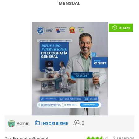
MENSUAL
01 Mes
0
Admin
INSCRIBIRME
2 reseñas
Dip. Ecografía General