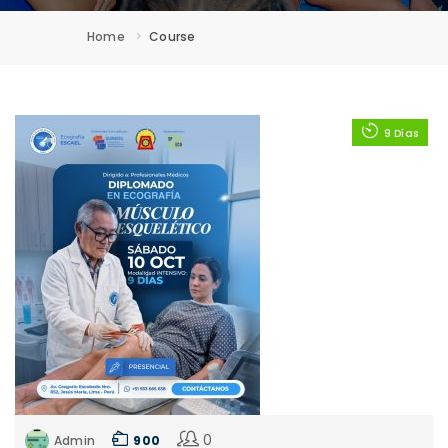
Home
Course
9 Días
0
Admin
900