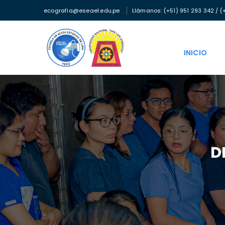
ecografia@eseael.edu.pe
Llámanos: (+51) 951 293 342 / (
INICIO
D