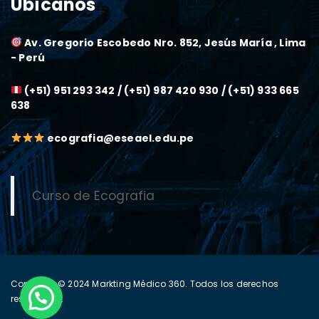
Ubícanos
Av. Gregorio Escobedo Nro. 852, Jesús María , Lima
- Perú
(+51) 951 293 342 / (+51) 987 420 930 / (+51) 933 665
638
ecografia@eseael.edu.pe
Curso de Ecografia
Copyright © 2024
Markting Médico 360
. Todos los derechos
reservados.