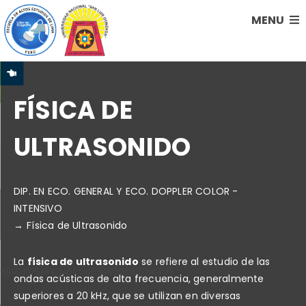
MENU
FÍSICA DE
ULTRASONIDO
DIP. EN ECO. GENERAL Y ECO. DOPPLER COLOR -
INTENSIVO
Física de Ultrasonido
La
física de ultrasonido
se refiere al estudio de las
559eb0175e6c0e60ad89490068376c4d}
ondas acústicas de alta frecuencia, generalmente
superiores a 20 kHz, que se utilizan en diversas