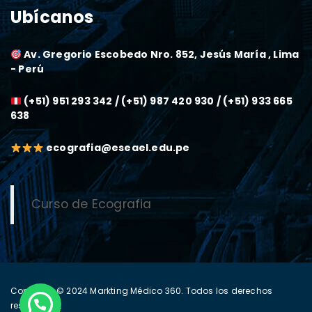
Ubícanos
Av. Gregorio Escobedo Nro. 852, Jesús María , Lima
- Perú
(+51) 951 293 342 / (+51) 987 420 930 / (+51) 933 665
638
ecografia@eseael.edu.pe
Curso de Ecografia
Copyright © 2024
Markting Médico 360
. Todos los derechos
reservados.